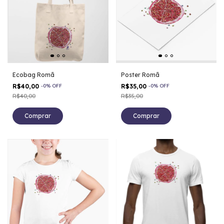
Ecobag Romã
Poster Romã
R$40,00
-
0
%
OFF
R$35,00
-
0
%
OFF
R$40,00
R$35,00
Comprar