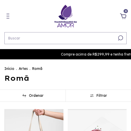
0
Compre acima de R$299,99 e tenha frete g
Início
.
Artes
.
Romã
Romã
Ordenar
Filtrar