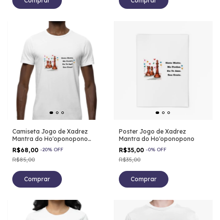
Comprar
Comprar
Camiseta Jogo de Xadrez
Poster Jogo de Xadrez
Mantra do Ho'oponopono
Mantra do Ho'oponopono
100% Algodão Masculino
R$68,00
-
20
%
OFF
R$35,00
-
0
%
OFF
R$85,00
R$35,00
Comprar
Comprar