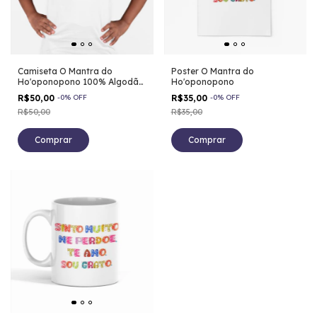
Camiseta O Mantra do
Poster O Mantra do
Ho'oponopono 100% Algodão
Ho'oponopono
Infantil
R$50,00
-
0
%
OFF
R$35,00
-
0
%
OFF
R$50,00
R$35,00
Comprar
Comprar