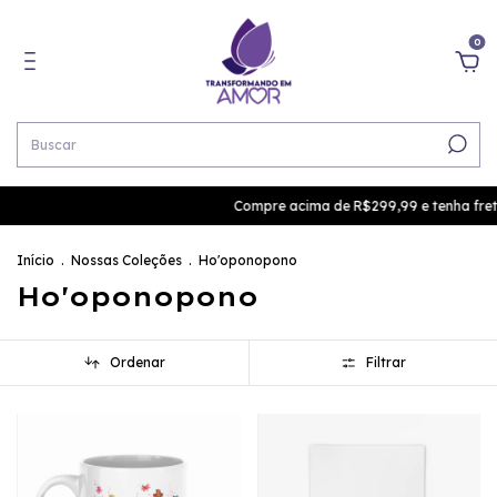
0
Compre acima de R$299,99 e tenha frete g
Início
.
Nossas Coleções
.
Ho'oponopono
Ho'oponopono
Ordenar
Filtrar