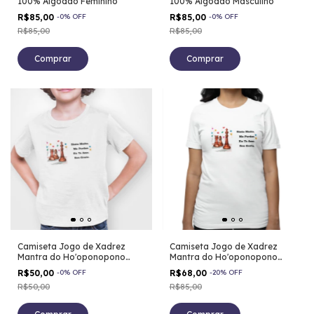
100% Algodão Feminino
100% Algodão Masculino
R$85,00
-
0
%
OFF
R$85,00
-
0
%
OFF
R$85,00
R$85,00
Comprar
Comprar
Camiseta Jogo de Xadrez
Camiseta Jogo de Xadrez
Mantra do Ho'oponopono
Mantra do Ho'oponopono
100% Algodão Infantil
100% Algodão Feminino
R$50,00
-
0
%
OFF
R$68,00
-
20
%
OFF
R$50,00
R$85,00