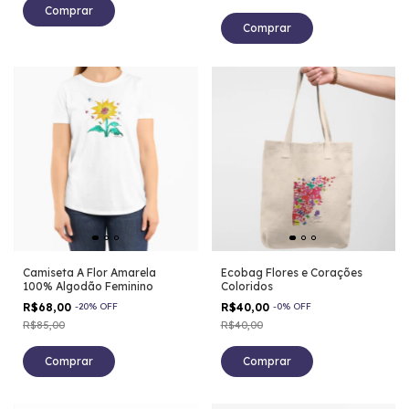
Comprar
Comprar
Camiseta A Flor Amarela
Ecobag Flores e Corações
100% Algodão Feminino
Coloridos
R$68,00
-
20
%
OFF
R$40,00
-
0
%
OFF
R$85,00
R$40,00
Comprar